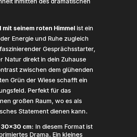
heit inmitten des dramatischen
 mit seinem roten Himmel
ist ein
 der Energie und Ruhe zugleich
n faszinierender Gesprächsstarter,
er Natur direkt in dein Zuhause
Kontrast zwischen dem glühenden
en Grün der Wiese schafft ein
gsfeld. Perfekt für das
nen großen Raum, wo es als
risches Statement dienen kann.
d 30×30 cm:
In diesem Format ist
rimiertes Drama. Ein kleines