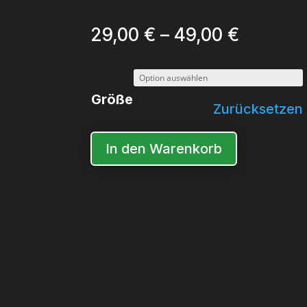
Preissp
29,00
€
–
49,00
€
29,00 €
bis
Größe
49,00 €
Zurücksetzen
In den Warenkorb