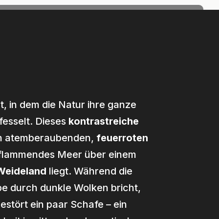
h frei
Impulse
Shop
, in dem die Natur ihre ganze
fesselt. Dieses
kontrastreiche
en atemberaubenden,
feuerroten
n flammendes Meer über einem
Weideland
liegt. Während die
e durch dunkle Wolken bricht,
stört ein paar Schafe – ein