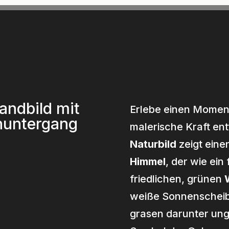
Kakao
Frequenzen
Stimme
Sprich Dic
andbild mit
Erlebe einen Moment
nuntergang
malerische Kraft ent
Naturbild
zeigt ein
Himmel
, der wie ei
friedlichen, grünen
weiße Sonnenscheib
grasen darunter unge