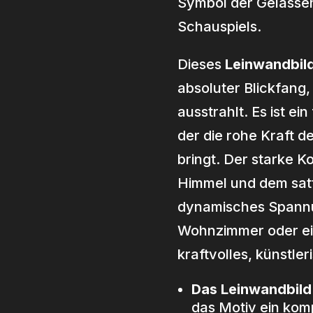
Symbol der Gelassen
Schauspiels.
anne:
Dieses
Leinwandbild
absoluter Blickfang,
ausstrahlt. Es ist ei
der die rohe Kraft d
bringt. Der starke 
Himmel und dem satt
dynamisches Spannun
Wohnzimmer oder ei
kraftvolles, künstle
Das Leinwandbil
das Motiv ein komp