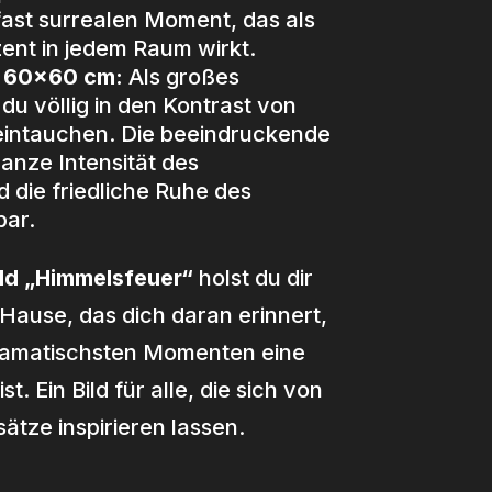
fast surrealen Moment, das als
zent in jedem Raum wirkt.
d 60×60 cm:
Als großes
u völlig in den Kontrast von
eintauchen. Die beeindruckende
anze Intensität des
 die friedliche Ruhe des
bar.
ld „Himmelsfeuer“
holst du dir
Hause, das dich daran erinnert,
dramatischsten Momenten eine
st. Ein Bild für alle, die sich von
ätze inspirieren lassen.