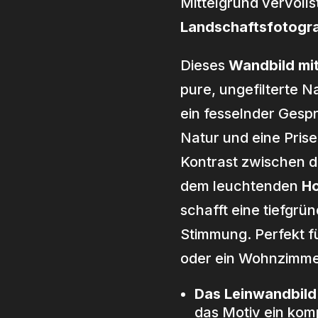
Mittelgrund vervoll
anne:
Landschaftsfotogra
Dieses
Wandbild mi
pure, ungefilterte Na
ein fesselnder Gespr
Natur und eine Prise
Kontrast zwischen d
dem leuchtenden
Ho
schafft eine tiefgrün
Stimmung. Perfekt f
oder ein Wohnzimmer
Das Leinwandbil
das Motiv ein kom