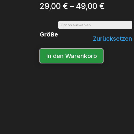
Preissp
29,00
€
–
49,00
€
29,00 €
bis
Größe
49,00 €
Zurücksetzen
In den Warenkorb