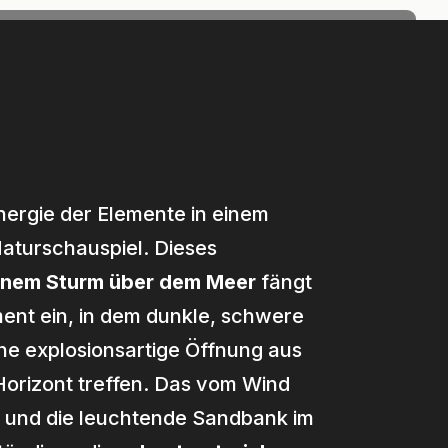
h frei
Impulse
Shop
nergie der Elemente in einem
turschauspiel. Dieses
inem Sturm über dem Meer
fängt
nt ein, in dem dunkle, schwere
ne explosionsartige Öffnung aus
orizont treffen. Das vom Wind
 und die leuchtende Sandbank im