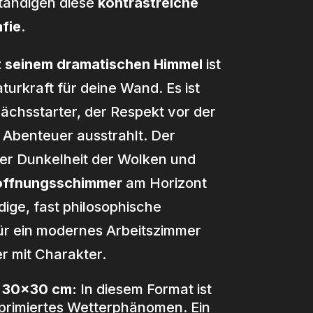
ständigen diese
kontrastreiche
fie
.
t seinem dramatischen Himmel
ist
turkraft für deine Wand. Es ist
ächsstarter, der Respekt vor der
 Abenteuer ausstrahlt. Der
er Dunkelheit der Wolken und
ffnungsschimmer
am Horizont
dige, fast philosophische
ür ein modernes Arbeitszimmer
 mit Charakter.
d 30×30 cm:
In diesem Format ist
primiertes Wetterphänomen. Ein