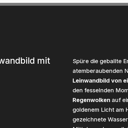
Kakao
Frequenzen
Stimme
Sprich Dic
wandbild mit
Spüre die geballte E
atemberaubenden Na
Leinwandbild von e
den fesselnden Mome
Regenwolken
auf ei
goldenem Licht am H
gezeichnete Wasser