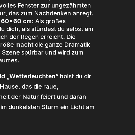
ftvolles Fenster zur ungezähmten
tur, das zum Nachdenken anregt.
d 60×60 cm:
Als großes
u dich, als stündest du selbst am
ich der Regen erreicht. Die
röße macht die ganze Dramatik
 Szene spürbar und wird zum
Raumes.
ld „Wetterleuchten“
holst du dir
Hause, das die raue,
it der Natur feiert und daran
t im dunkelsten Sturm ein Licht am