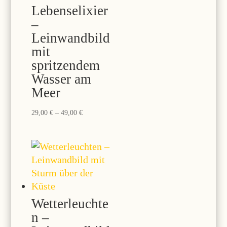
Lebenselixier
–
Leinwandbild
mit
spritzendem
Wasser am
Meer
Preisspanne:
29,00
€
–
49,00
€
29,00 €
bis
49,00 €
Wetterleuchte
n –