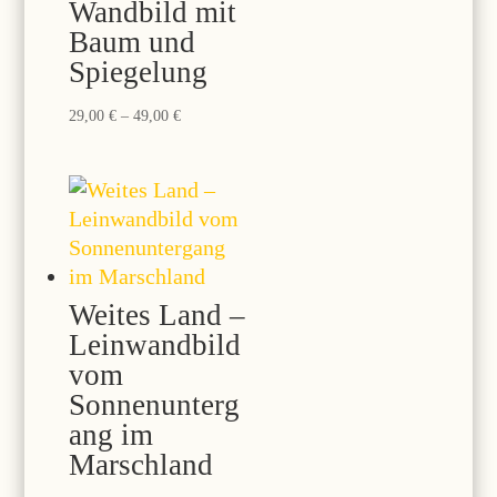
Wandbild mit
Baum und
Spiegelung
Preisspanne:
29,00
€
–
49,00
€
29,00 €
bis
49,00 €
Weites Land –
Leinwandbild
vom
Sonnenunterg
ang im
Marschland