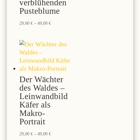
verblühenden
Pusteblume
Preisspanne:
29,00
€
–
49,00
€
29,00 €
bis
49,00 €
Der Wächter
des Waldes –
Leinwandbild
Käfer als
Makro-
Portrait
Preisspanne:
29,00
€
–
49,00
€