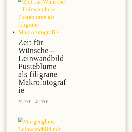
49,00 €
Zeit für
Wünsche –
Leinwandbild
Pusteblume
als filigrane
Makrofotograf
ie
Preisspanne:
29,00
€
–
49,00
€
29,00 €
bis
49,00 €