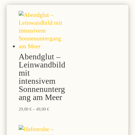
Abendglut –
Leinwandbild
mit
intensivem
Sonnenunterg
ang am Meer
Preisspanne:
29,00
€
–
49,00
€
29,00 €
bis
49,00 €