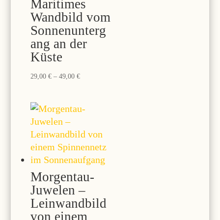
Maritimes
Wandbild vom
Sonnenunterg
ang an der
Küste
Preisspanne:
29,00
€
–
49,00
€
29,00 €
bis
49,00 €
Morgentau-
Juwelen –
Leinwandbild
von einem