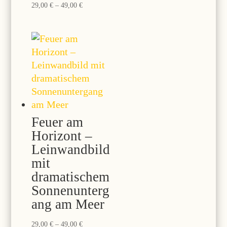
Preisspanne:
29,00
€
–
49,00
€
29,00 €
bis
49,00 €
Feuer am
Horizont –
Leinwandbild
mit
dramatischem
Sonnenunterg
ang am Meer
Preisspanne:
29,00
€
–
49,00
€