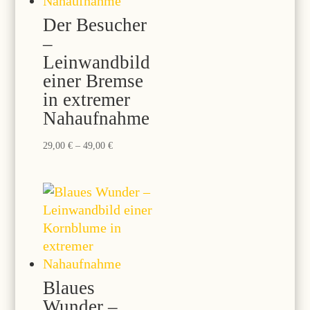
Der Besucher
–
Leinwandbild
einer Bremse
in extremer
Nahaufnahme
Preisspanne:
29,00
€
–
49,00
€
29,00 €
bis
49,00 €
Blaues
Wunder –