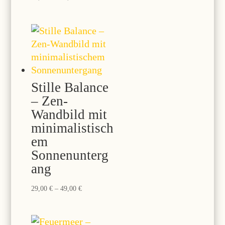
29,00 €
bis
49,00 €
Stille Balance
– Zen-
Wandbild mit
minimalistisch
em
Sonnenunterg
ang
Preisspanne:
29,00
€
–
49,00
€
29,00 €
bis