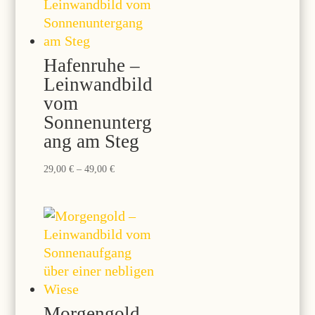
Hafenruhe –
Leinwandbild
vom
Sonnenunterg
ang am Steg
Preisspanne:
29,00
€
–
49,00
€
29,00 €
bis
49,00 €
Morgengold –