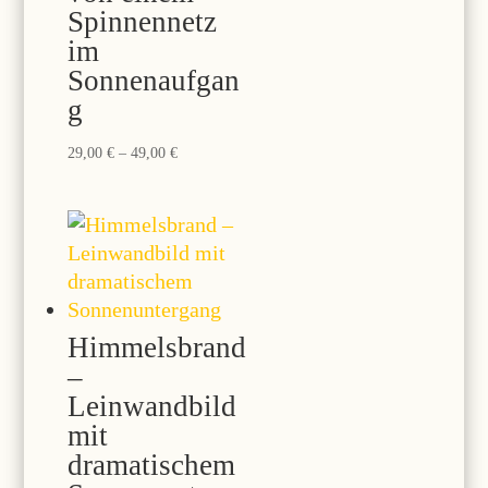
Spinnennetz
im
Sonnenaufgan
g
Preisspanne:
29,00
€
–
49,00
€
29,00 €
bis
49,00 €
Himmelsbrand
–
Leinwandbild
mit
dramatischem