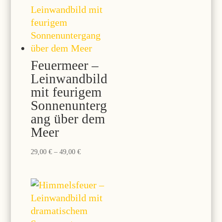
49,00 €
Feuermeer –
Leinwandbild
mit feurigem
Sonnenunterg
ang über dem
Meer
Preisspanne:
29,00
€
–
49,00
€
29,00 €
bis
49,00 €