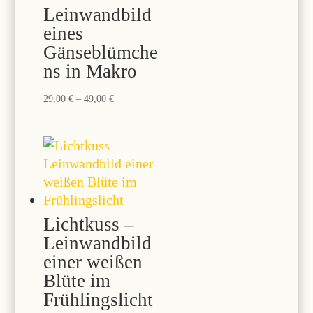
Leinwandbild
eines
Gänseblümche
ns in Makro
Preisspanne:
29,00
€
–
49,00
€
29,00 €
bis
49,00 €
Lichtkuss –
Leinwandbild
einer weißen
Blüte im
Frühlingslicht