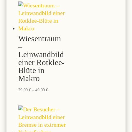
49,00 €
Wiesentraum
–
Leinwandbild
einer Rotklee-
Blüte in
Makro
Preisspanne:
29,00
€
–
49,00
€
29,00 €
bis
49,00 €