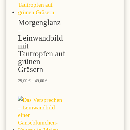
Morgenglanz
–
Leinwandbild
mit
Tautropfen auf
grünen
Gräsern
Preisspanne:
29,00
€
–
49,00
€
29,00 €
bis
49,00 €