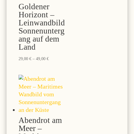
Goldener
Horizont –
Leinwandbild
Sonnenunterg
ang auf dem
Land
Preisspanne:
29,00
€
–
49,00
€
29,00 €
bis
49,00 €
Abendrot am
Meer –