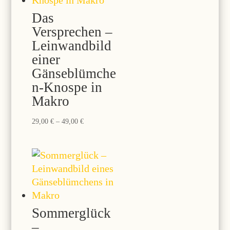
Das
Versprechen –
Leinwandbild
einer
Gänseblümche
n-Knospe in
Makro
Preisspanne:
29,00
€
–
49,00
€
29,00 €
bis
49,00 €
Sommerglück
–