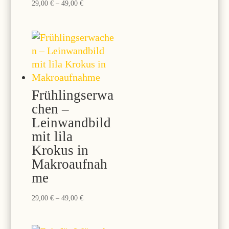
Preisspanne:
29,00
€
–
49,00
€
29,00 €
bis
49,00 €
Frühlingserwa
chen –
Leinwandbild
mit lila
Krokus in
Makroaufnah
me
Preisspanne:
29,00
€
–
49,00
€
29,00 €
bis