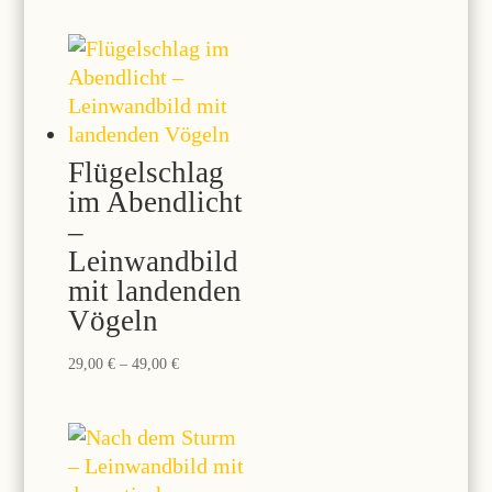
29,00 €
bis
49,00 €
Flügelschlag
im Abendlicht
–
Leinwandbild
mit landenden
Vögeln
Preisspanne:
29,00
€
–
49,00
€
29,00 €
bis
49,00 €