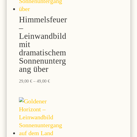
Himmelsfeuer
–
Leinwandbild
mit
dramatischem
Sonnenunterg
ang über
Preisspanne:
29,00
€
–
49,00
€
29,00 €
bis
49,00 €